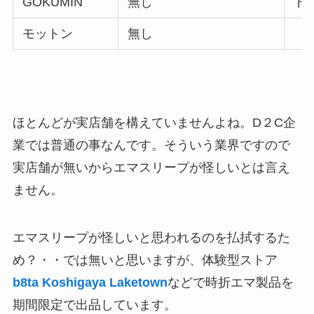
GOKUMIN
無し
ド
モットン
無し
ほとんどが実店舗を構えていませんよね。D２C企
業では普通の事なんです。そういう業界ですので
実店舗が無いからエマスリープが怪しいとは言え
ません。
エマスリープが怪しいと思われるのを払拭するた
め？・・では無いと思いますが、体験型ストア
b8ta Koshigaya Laketown
などで時折エマ製品を
期間限定で出品しています。